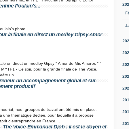
pour les PME et TPE | Piktochart Infographic Editor
20
tine Poulain's...
Fé
Ja
ulain's photo.
pour la finale en direct un medley Gipsy Amor
20
20
finale en direct un medley Gipsy " Amor de Mis Amores " "
20
r MYTF1 - Ce soir, pour la grande finale de The Voice,
rète un ...
20
epreneur un accompagnement global et sur-
ement productif
20
20
neuriat, neuf groupes de travail ont été mis en place.
20
 à une thématique dédiée, pour laquelle il a proposé
sprit d'entreprendre en France....
20
x - The Voice-Emmanuel Djob : il est le doyen et