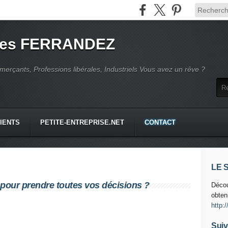
ges FERRANDEZ
erçants, Professions libérales, Industriels Vous avez un rêve ?
LIENTS
PETITE-ENTREPRISE.NET
CONTACT
LE 
 pour prendre toutes vos décisions ?
Décou
obten
http:
Suiv