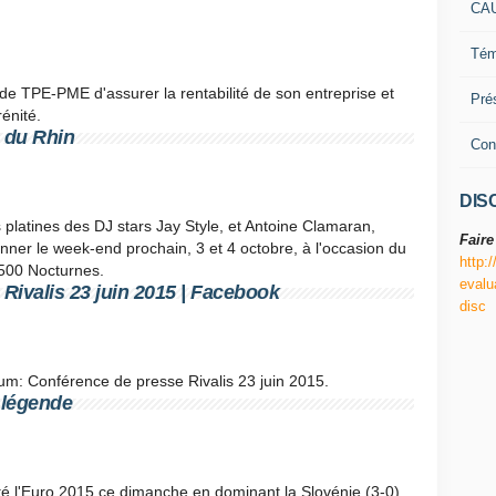
CA
Tém
 de TPE-PME d'assurer la rentabilité de son entreprise et
Pré
énité.
 du Rhin
Con
DIS
s platines des DJ stars Jay Style, et Antoine Clamaran,
Faire
ner le week-end prochain, 3 et 4 octobre, à l'occasion du
http:
 500 Nocturnes.
evalu
 Rivalis 23 juin 2015 | Facebook
disc
um: Conférence de presse Rivalis 23 juin 2015.
a légende
té l'Euro 2015 ce dimanche en dominant la Slovénie (3-0)