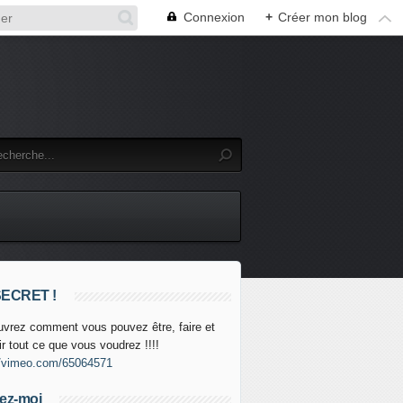
Connexion
+
Créer mon blog
SECRET !
vrez comment vous pouvez être, faire et
ir tout ce que vous voudrez !!!!
//vimeo.com/65064571
ez-moi