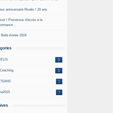
eux anniversaire Rivalis ! 20 ans
ssir ! Processus d'accès à la
formance...
 Belle Année 2024
gories
PELIS
3
Coaching
3
TISANS
1
via2015
1
ives