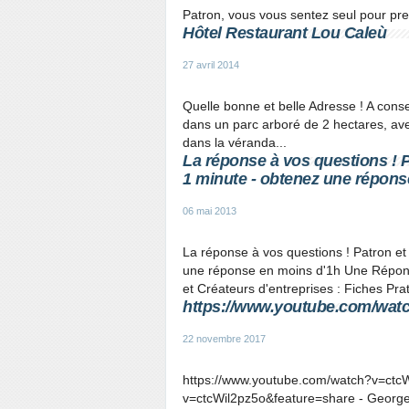
Patron, vous vous sentez seul pour pren
Hôtel Restaurant Lou Caleù
27 avril 2014
Quelle bonne et belle Adresse ! A con
dans un parc arboré de 2 hectares, avec
dans la véranda...
La réponse à vos questions ! 
1 minute - obtenez une réponse
06 mai 2013
La réponse à vos questions ! Patron e
une réponse en moins d'1h Une Répons
et Créateurs d'entreprises : Fiches Prat
https://www.youtube.com/wat
22 novembre 2017
https://www.youtube.com/watch?v=ctc
v=ctcWil2pz5o&feature=share - Geor