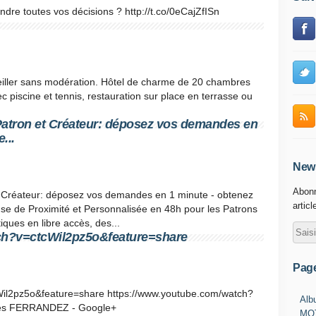
dre toutes vos décisions ? http://t.co/0eCajZfISn
seiller sans modération. Hôtel de charme de 20 chambres
 piscine et tennis, restauration sur place en terrasse ou
Patron et Créateur: déposez vos demandes en
...
News
Abonn
t Créateur: déposez vos demandes en 1 minute - obtenez
articl
e de Proximité et Personnalisée en 48h pour les Patrons
iques en libre accès, des...
ch?v=ctcWil2pz5o&feature=share
Pag
Wil2pz5o&feature=share https://www.youtube.com/watch?
Alb
ges FERRANDEZ - Google+
MOT