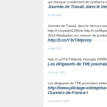
qui manque cruellement de confiance en
Journée de Travail, dans le Ve
26 mai 2014
Journée de Travail, dans le Vercors a
http://t.co/yeqSrC2Rmb http://t.co
2014 Réalisation sur mesure de produi
http://t.co/Y3vT40psVp
14 juin 2014
http://t.co/Y3vT40psVp Georges FE
Les dirigeants de TPE pourraien
02 février 2014
Les dirigeants de TPE pourraient éviter 
http://www.pilotage-entreprise-
Ouvriers-de-France-l
02 novembre 2015