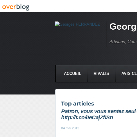
Geor
Artisans, Comm
ACCUEIL
RIVALIS
AVIS C
Top articles
Patron, vous vous sentez seul
http://t.co/0eCajZfISn
04 mai 2013