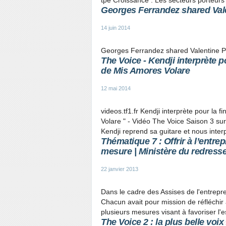
tpe Croissance : Les secteurs porteurs 
Georges Ferrandez shared Valen
14 juin 2014
Georges Ferrandez shared Valentine Po
The Voice - Kendji interprète 
de Mis Amores Volare
12 mai 2014
videos.tf1.fr Kendji interprète pour la 
Volare " - Vidéo The Voice Saison 3 su
Kendji reprend sa guitare et nous interp
Thématique 7 : Offrir à l’entr
mesure | Ministère du redress
22 janvier 2013
Dans le cadre des Assises de l'entrepre
Chacun avait pour mission de réfléchir
plusieurs mesures visant à favoriser l'e
The Voice 2 : la plus belle voi