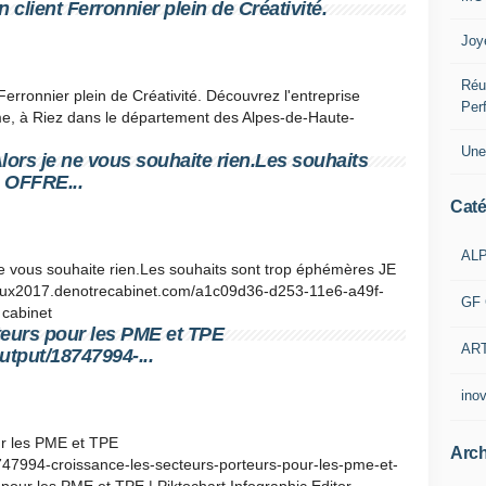
 client Ferronnier plein de Créativité.
Joy
Réu
Ferronnier plein de Créativité. Découvrez l'entreprise
Per
ume, à Riez dans le département des Alpes-de-Haute-
Une
ors je ne vous souhaite rien.Les souhaits
 OFFRE...
Caté
AL
e vous souhaite rien.Les souhaits sont trop éphémères JE
x2017.denotrecabinet.com/a1c09d36-d253-11e6-a49f-
GF 
cabinet
teurs pour les PME et TPE
AR
utput/18747994-...
ino
ur les PME et TPE
Arch
8747994-croissance-les-secteurs-porteurs-pour-les-pme-et-