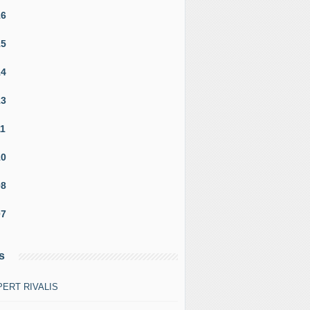
16
15
14
13
11
10
08
07
s
ERT RIVALIS