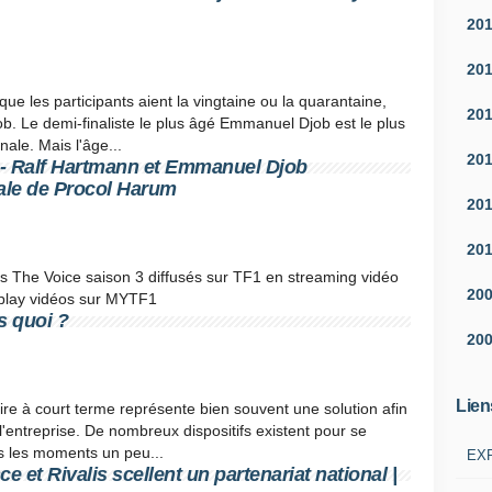
20
20
ue les participants aient la vingtaine ou la quarantaine,
20
. Le demi-finaliste le plus âgé Emmanuel Djob est le plus
nale. Mais l'âge...
20
ix - Ralf Hartmann et Emmanuel Djob
Pale de Procol Harum
20
20
s The Voice saison 3 diffusés sur TF1 en streaming vidéo
20
 replay vidéos sur MYTF1
is quoi ?
20
Lien
ire à court terme représente bien souvent une solution afin
e l'entreprise. De nombreux dispositifs existent pour se
s les moments un peu...
EXP
e et Rivalis scellent un partenariat national |