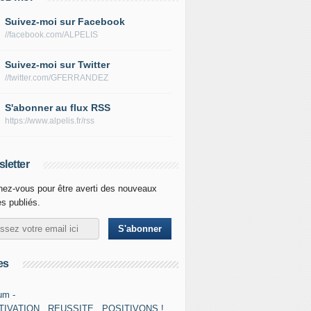
Suivez-moi sur Facebook
//facebook.com/ALPELIS
Suivez-moi sur Twitter
//twitter.com/GFERRANDEZ
S'abonner au flux RSS
https://www.alpelis.fr/rss
letter
ez-vous pour être averti des nouveaux
es publiés.
es
um -
IVATION...REUSSITE...POSITIVONS !